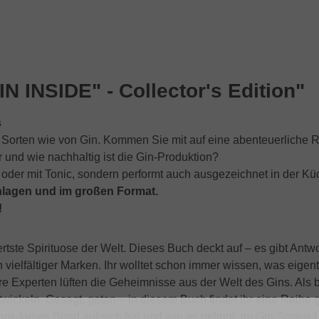
 INSIDE" - Collector's Edition"
s
e Sorten wie von Gin. Kommen Sie mit auf eine abenteuerliche R
und wie nachhaltig ist die Gin-Produktion?
 oder mit Tonic, sondern performt auch ausgezeichnet in der Kü
schlagen und im großen Format.
!
iertste Spirituose der Welt. Dieses Buch deckt auf – es gibt A
ion vielfältiger Marken. Ihr wolltet schon immer wissen, was ei
Experten lüften die Geheimnisse aus der Welt des Gins. Als b
entwickeln. Gesagt, getan – in diesem Buch findet ihr eine Reih
 um James Bond auf sich hat und wie es gelingt, im Gin-Sorten-