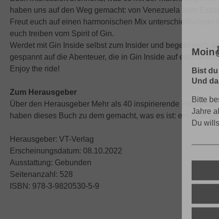
haben uns auf den Weg gemacht: von Venezuela über Estland
Freut euch auf einen harmonischen Mix unterschiedlichster B
euch treiben vom Spirit of Gin.
Werdet mit Gin Inside selbst zum Insider und begebt euch 
Moin✌
gespannt auf die Abenteuer, die in Gin Inside auf euch warte
Enjoy the ride!
Bist du
Und dar
Zum Herausgeber
Bitte be
Über den Herausgeber Mehr als 40 inspirierende Persönlichk
Jahre a
haben dieses Buch zu dem gemacht, was es ist: ein qualitat
Du will
Herausgeber: VT-Verlag
Erscheinungsdatum: 08.10.2022
Ausstattung: Gebunden
Seitenanzahl: 528
ISBN: 978-3-9820530-5-9