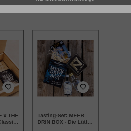
E x THE
Tasting-Set: MEER
lassic
DRIN BOX - Die Lütte
er Drin
⚓