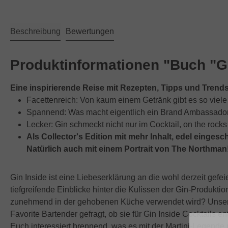
Beschreibung
Bewertungen
Produktinformationen "Buch "GIN
Eine inspirierende Reise mit Rezepten, Tipps und Trend
Facettenreich: Von kaum einem Getränk gibt es so viel
Spannend: Was macht eigentlich ein Brand Ambassador 
Lecker: Gin schmeckt nicht nur im Cocktail, on the rocks
Als Collector's Edition mit mehr Inhalt, edel einge
Natürlich auch mit einem Portrait von The Northman
Gin Inside ist eine Liebeserklärung an die wohl derzeit gefe
tiefgreifende Einblicke hinter die Kulissen der Gin-Produkt
zunehmend in der gehobenen Küche verwendet wird? Unsere 
Favorite Bartender gefragt, ob sie für Gin Inside Cocktails 
Euch interessiert brennend, was es mit der Martini-Legende