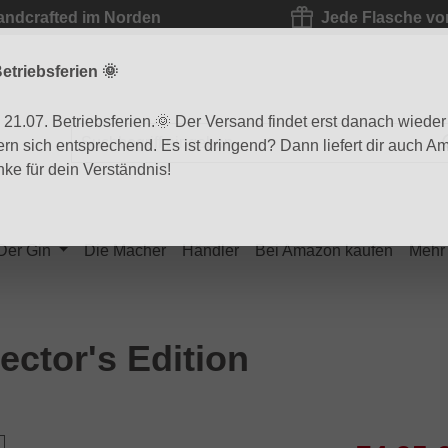
andcrafted im Norden
Jede Flasche vo
etriebsferien 🌞
1.07. Betriebsferien.🌞 Der Versand findet erst danach wieder s
ern sich entsprechend. Es ist dringend? Dann liefert dir auch 
ke für dein Verständnis!
Der Gin
Die Macher
Händler
Bei Amazon kaufen
Mehr
ector's Edition
Verkaufsprei