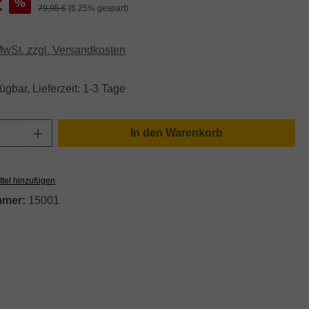
€
%
Regulärer Preis:
79,95 €
(6.25% gespart)
 MwSt. zzgl. Versandkosten
ügbar, Lieferzeit: 1-3 Tage
Anzahl: Gib den gewünschten Wert ein oder
In den Warenkorb
tel hinzufügen
mmer:
15001