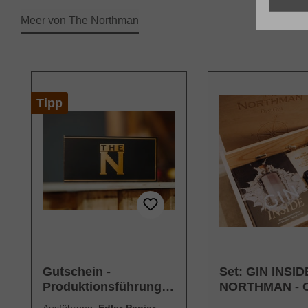
Meer von The Northman
Produktgalerie überspringen
Tipp
Gutschein -
Set: GIN INSID
Produktionsführung &
NORTHMAN - C
Tasting THE N
Edition mit Me