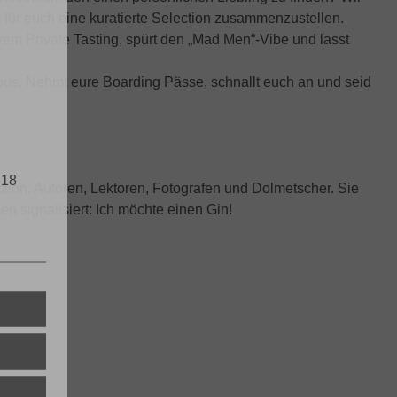
für euch eine kuratierte Selection zusammenzustellen.
rem Private Tasting, spürt den „Mad Men“-Vibe und lasst
bus. Nehmt eure Boarding Pässe, schnallt euch an und seid
 18
tion, Autoren, Lektoren, Fotografen und Dolmetscher. Sie
 signalisiert: Ich möchte einen Gin!