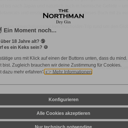
 bis nach Japan und natürlich auch in heimische Gefilde – um 
otanicals und einzigartiger Filler. Nehmt dieses Buch mit zu eu
auf einen abwechslungsreichen Wacholder-Trip rund um den Glo
️ Ein Moment noch...
n!
 über 18 Jahre alt? 🔞
f es ein Keks sein? 🍪
stätige uns mit Klick auf einen der Buttons unten, dass du mind.
eiten haben an diesem Buch mitgewirkt, darunter eine Art Direc
lt bist. Zugleich brauchen wir deine Zustimmung für Cookies.
iv hochwertiges Manual, das das Auge anspricht und dem Gaumen
st dazu mehr erfahren?
👉
Mehr Informationen
Konfigurieren
Alle Cookies akzeptieren
Nur technisch notwendige