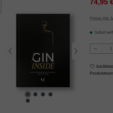
74,95 
Preise inkl.
Sofort verf
Produkt 
Zum Merkzet
Produktnu