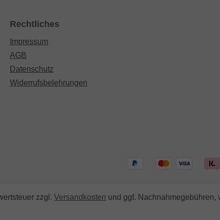
te und
verpackt, der nicht nur
m kleinen
etwas hermacht, sondern
Rechtliches
ken?
auch gleichzeitig ein paar
Impressum
e MEER
Informationen zum Gin und
AGB
 das
The Northman enthält. Drin
st in
sind je eine 50ml Flasche
Datenschutz
on
The Northman "Calm Sea"
Widerrufsbelehrungen
 nur
und The Northman "Smoky
sondern
Breeze" und passend dazu
ein paar
jeweils eine edle Barcard
m Gin und
mit einem Cocktail-Rezept
ält. Drin
zu jedem Gin.Unser Gins
 Flasche
sind zu 100% handcrafted
alm Sea"
und werden von uns selbst
n "Smoky
in unserer kleinen
end dazu
Produktion an der Ostsee
wertsteuer zzgl.
Versandkosten
und ggf. Nachnahmegebühren, w
 Barcard
in Schleswig-Holstein
l-Rezept
destilliert und abgefüllt.