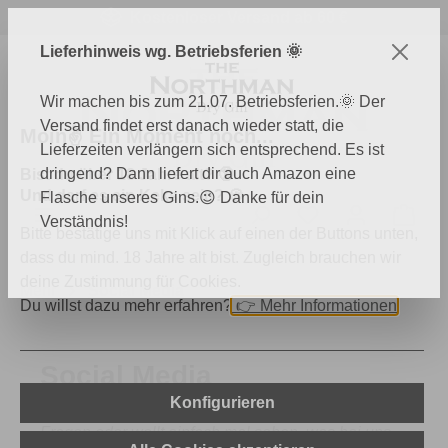
Kostenloser Versand ab 60 €
Zum Hauptinhalt springen
Lieferhinweis wg. Betriebsferien 🌞
Wir machen bis zum 21.07. Betriebsferien.🌞 Der
Versand findet erst danach wieder statt, die
Moin✌️ Ein Moment noch...
Lieferzeiten verlängern sich entsprechend. Es ist
dringend? Dann liefert dir auch Amazon eine
Bist du über 18 Jahre alt? 🔞
Und darf es ein Keks sein? 🍪
Flasche unseres Gins.😉 Danke für dein
Du hast 0 Produk
Ware
Verständnis!
Bitte bestätige uns mit Klick auf einen der Buttons unten,
dass du mind. 18 Jahre alt bist. Zugleich brauchen wir
deine Zustimmung für Cookies.
Mehr
Social Media
Du willst dazu mehr erfahren?
👉
Mehr Informationen
Social Media
Konfigurieren
Ihr seid interessiert an The Northman, habt noch
Fragen oder wollt einfach mal sehen, was bei uns