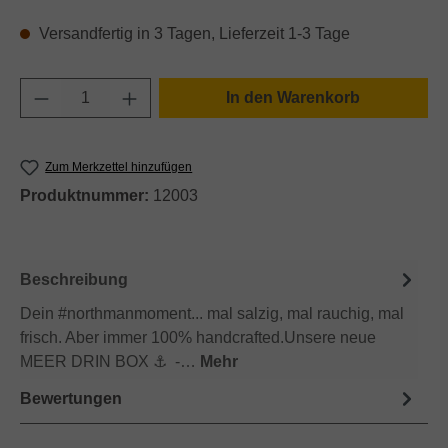
Versandfertig in 3 Tagen, Lieferzeit 1-3 Tage
Produkt Anzahl: Gib den gewünschten Wert e
In den Warenkorb
Zum Merkzettel hinzufügen
Produktnummer:
12003
Beschreibung
Dein #northmanmoment... mal salzig, mal rauchig, mal
frisch. Aber immer 100% handcrafted.Unsere neue
MEER DRIN BOX ⚓ -…
Mehr
Bewertungen