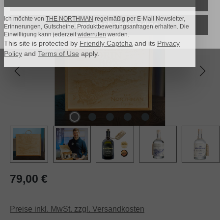
Alle Cookies akzeptieren
Bildergalerie überspringen
Ich möchte von
THE NORTHMAN
regelmäßig per E-Mail Newsletter,
Nur technisch notwendige
Erinnerungen, Gutscheine, Produktbewertungsanfragen erhalten. Die
Einwilligung kann jederzeit
widerrufen
werden.
This site is protected by
Friendly Captcha
and its
Privacy
Policy
and
Terms of Use
apply.
Regulärer Preis:
79,00 €
Preise inkl. MwSt. zzgl. Versandkosten