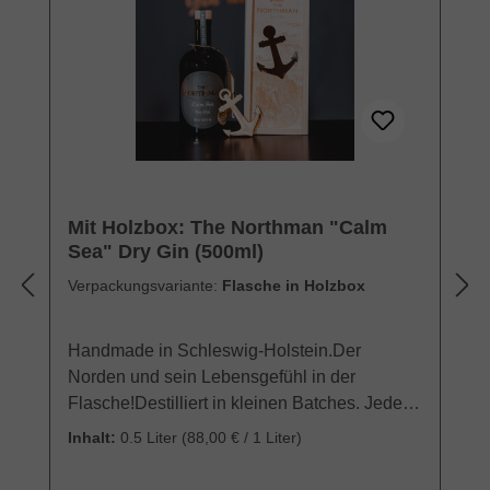
Mit Holzbox: The Northman "Calm
Sea" Dry Gin (500ml)
Verpackungsvariante:
Flasche in Holzbox
Handmade in Schleswig-Holstein.Der
Norden und sein Lebensgefühl in der
Flasche!Destilliert in kleinen Batches. Jede
Flasche handsigniert.Verpackt in Holzbox mit
Inhalt:
0.5 Liter
(88,00 € / 1 Liter)
maritimen Motiv und Barcard mit
CocktailrezeptThe Northman Gin wird von