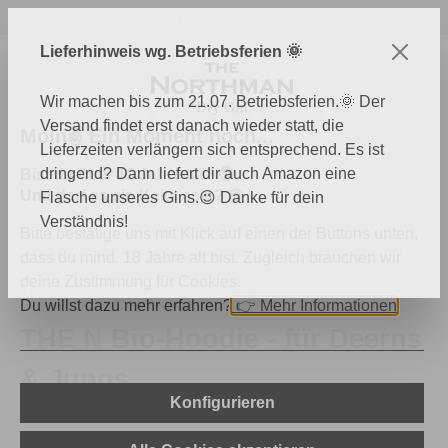
Kostenloser Versand ab 60 €
Zum Hauptinhalt springen
Lieferhinweis wg. Betriebsferien 🌞
Wir machen bis zum 21.07. Betriebsferien.🌞 Der
Versand findet erst danach wieder statt, die
Moin✌️ Ein Moment noch...
Lieferzeiten verlängern sich entsprechend. Es ist
dringend? Dann liefert dir auch Amazon eine
Bist du über 18 Jahre alt? 🔞
Und darf es ein Keks sein? 🍪
Flasche unseres Gins.😉 Danke für dein
Du hast 0 Produk
Ware
Verständnis!
Bitte bestätige uns mit Klick auf einen der Buttons unten,
dass du mind. 18 Jahre alt bist. Zugleich brauchen wir
deine Zustimmung für Cookies.
THE N Shop
THE N Clothing
Du willst dazu mehr erfahren?
👉
Mehr Informationen
THE N Bio-Hoodie - für Deerns
& Jungs
Konfigurieren
Bildergalerie überspringen