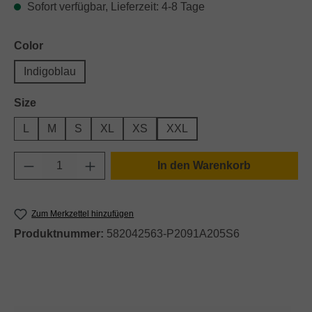
Sofort verfügbar, Lieferzeit: 4-8 Tage
auswählen
Color
Indigoblau
auswählen
Size
L
M
S
XL
XS
XXL
Produkt Anzahl: Gib den gewünschten Wert e
In den Warenkorb
Zum Merkzettel hinzufügen
Produktnummer:
582042563-P2091A205S6