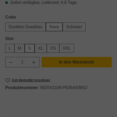
Sofort verfügbar, Lieferzeit: 4-8 Tage
auswählen
Color
Dunkles Graublau
Navy
Schwarz
auswählen
Size
L
M
S
XL
XS
XXL
Produkt Anzahl: Gib den gewünschten Wert e
In den Warenkorb
Zum Merkzettel hinzufügen
Produktnummer:
582043109-P635A938S2