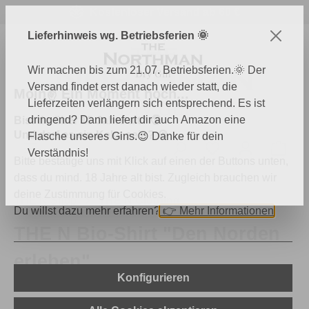
Kostenloser Versand ab 60 €
Zum Hauptinhalt springen
Lieferhinweis wg. Betriebsferien 🌞
Wir machen bis zum 21.07. Betriebsferien.🌞 Der
Versand findet erst danach wieder statt, die
Moin✌️ Ein Moment noch...
Lieferzeiten verlängern sich entsprechend. Es ist
dringend? Dann liefert dir auch Amazon eine
Bist du über 18 Jahre alt? 🔞
Und darf es ein Keks sein? 🍪
Flasche unseres Gins.😉 Danke für dein
Du hast 0 Produk
Ware
Verständnis!
Bitte bestätige uns mit Klick auf einen der Buttons unten,
dass du mind. 18 Jahre alt bist. Zugleich brauchen wir
deine Zustimmung für Cookies.
THE N Shop
THE N Clothing
Du willst dazu mehr erfahren?
👉
Mehr Informationen
THE N Bio-Shirt "Den Norden
erleben"
Konfigurieren
Bildergalerie überspringen